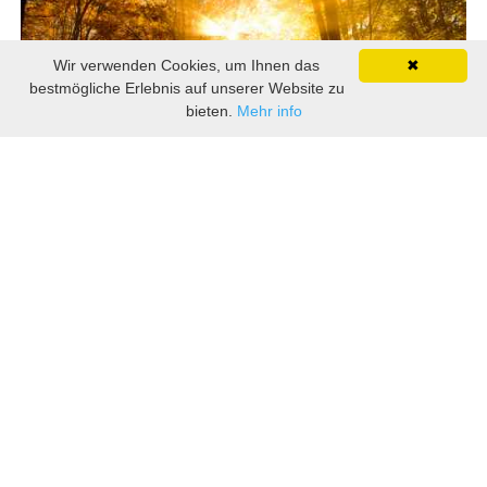
Wir verwenden Cookies, um Ihnen das
✖
bestmögliche Erlebnis auf unserer Website zu
bieten.
Mehr info
28 November 2025
Kann übertriebenes spirituelles Streben zur
Heimsuchung führen?
Wenn wir die Welt um uns herum beobachten, können wir
ein universelles Muster erkennen – alles um uns herum
entwickelt sich und evolviert ständig. Von mikroskopisch
kleinen Organismen bis hin zu riesigen Galaxien, von
einfachen Lebensformen bis hin zu komplexen
Ökosystemen...