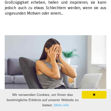
Großzügigkeit erheben, heilen und inspirieren, sie kann
jedoch auch zu etwas Schlechtem werden, wenn sie aus
ungesunden Motiven oder einem...
Wir verwenden Cookies, um Ihnen das
✖
30 November 2025
bestmögliche Erlebnis auf unserer Website zu
bieten.
Mehr info
Kann Kontrollzwang zu einer Heimsuchung führen?