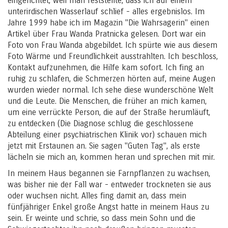
eingerichtet, weil man feststellte, dass ich auf einem
unterirdischen Wasserlauf schlief - alles ergebnislos. Im
Jahre 1999 habe ich im Magazin "Die Wahrsagerin" einen
Artikel über Frau Wanda Pratnicka gelesen. Dort war ein
Foto von Frau Wanda abgebildet. Ich spürte wie aus diesem
Foto Wärme und Freundlichkeit ausstrahlten. Ich beschloss,
Kontakt aufzunehmen, die Hilfe kam sofort. Ich fing an
ruhig zu schlafen, die Schmerzen hörten auf, meine Augen
wurden wieder normal. Ich sehe diese wunderschöne Welt
und die Leute. Die Menschen, die früher an mich kamen,
um eine verrückte Person, die auf der Straße herumläuft,
zu entdecken (Die Diagnose schlug die geschlossene
Abteilung einer psychiatrischen Klinik vor) schauen mich
jetzt mit Erstaunen an. Sie sagen "Guten Tag", als erste
lächeln sie mich an, kommen heran und sprechen mit mir.
In meinem Haus begannen sie Farnpflanzen zu wachsen,
was bisher nie der Fall war - entweder trockneten sie aus
oder wuchsen nicht. Alles fing damit an, dass mein
fünfjähriger Enkel große Angst hatte in meinem Haus zu
sein. Er weinte und schrie, so dass mein Sohn und die