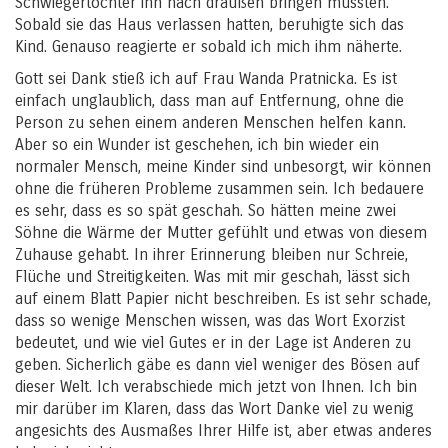
Schwiegertochter ihn nach draußen bringen mussten.
Sobald sie das Haus verlassen hatten, beruhigte sich das
Kind. Genauso reagierte er sobald ich mich ihm näherte.
Gott sei Dank stieß ich auf Frau Wanda Pratnicka. Es ist
einfach unglaublich, dass man auf Entfernung, ohne die
Person zu sehen einem anderen Menschen helfen kann.
Aber so ein Wunder ist geschehen, ich bin wieder ein
normaler Mensch, meine Kinder sind unbesorgt, wir können
ohne die früheren Probleme zusammen sein. Ich bedauere
es sehr, dass es so spät geschah. So hätten meine zwei
Söhne die Wärme der Mutter gefühlt und etwas von diesem
Zuhause gehabt. In ihrer Erinnerung bleiben nur Schreie,
Flüche und Streitigkeiten. Was mit mir geschah, lässt sich
auf einem Blatt Papier nicht beschreiben. Es ist sehr schade,
dass so wenige Menschen wissen, was das Wort Exorzist
bedeutet, und wie viel Gutes er in der Lage ist Anderen zu
geben. Sicherlich gäbe es dann viel weniger des Bösen auf
dieser Welt. Ich verabschiede mich jetzt von Ihnen. Ich bin
mir darüber im Klaren, dass das Wort Danke viel zu wenig
angesichts des Ausmaßes Ihrer Hilfe ist, aber etwas anderes