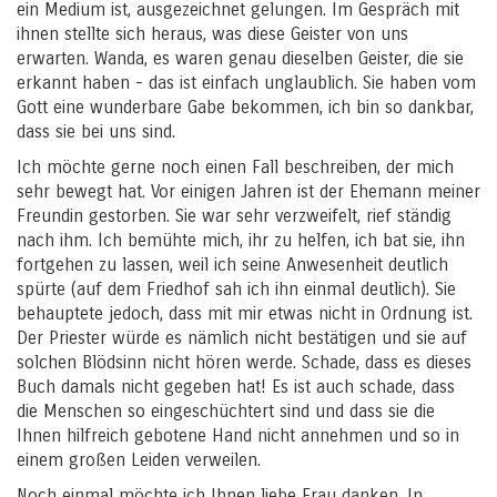
ein Medium ist, ausgezeichnet gelungen. Im Gespräch mit
ihnen stellte sich heraus, was diese Geister von uns
erwarten. Wanda, es waren genau dieselben Geister, die sie
erkannt haben - das ist einfach unglaublich. Sie haben vom
Gott eine wunderbare Gabe bekommen, ich bin so dankbar,
dass sie bei uns sind.
Ich möchte gerne noch einen Fall beschreiben, der mich
sehr bewegt hat. Vor einigen Jahren ist der Ehemann meiner
Freundin gestorben. Sie war sehr verzweifelt, rief ständig
nach ihm. Ich bemühte mich, ihr zu helfen, ich bat sie, ihn
fortgehen zu lassen, weil ich seine Anwesenheit deutlich
spürte (auf dem Friedhof sah ich ihn einmal deutlich). Sie
behauptete jedoch, dass mit mir etwas nicht in Ordnung ist.
Der Priester würde es nämlich nicht bestätigen und sie auf
solchen Blödsinn nicht hören werde. Schade, dass es dieses
Buch damals nicht gegeben hat! Es ist auch schade, dass
die Menschen so eingeschüchtert sind und dass sie die
Ihnen hilfreich gebotene Hand nicht annehmen und so in
einem großen Leiden verweilen.
Noch einmal möchte ich Ihnen liebe Frau danken. In