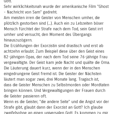
Gott.
Sehr wirklichkeitsnah wurde der amerikanische Film "Ghost
- Nachricht von Sam" gedreht.
Am meisten irren die Geister von Menschen umher, die
plötzlich gestorben sind (...). Auch ein zu Lebzeiten böser
Mensch fürchtet der Strafe nach dem Tod, sein Geist irrt
umher und versucht, den Moment des Übergangs
hinauszuzögern.
Die Erzählungen der Exorzistin sind drastisch und erst ab
achtzehn erlaubt. Zum Beispiel diese über den Geist eines
82-jährigen Opas, der nach dem Tod seine 76-jährige Frau
vergewaltigte. Der Geist kam jede Nacht und quälte die Oma.
Die Läuterung dauert kurz, wenn der in den Menschen
eingedrungene Geist fremd ist. Die Geister der Nächsten
läutert man sogar zwei, drei Monate lang. Tragisch ist,
dass die Geister Menschen zu Selbstmorden oder Mordtaten
bringen können. Und Vergewaltigungen der Frauen durch
die Geister passieren oft.
Wenn es die Geister, "die andere Seite" und die Angst vor der
Strafe gibt, glaubt dann der Exorzist an Gott? Ich glaube
zweifelsohne an einen universalen Gott. Es kommen zu mir