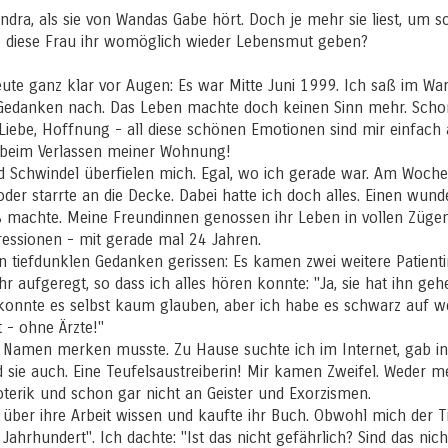
dra, als sie von Wandas Gabe hört. Doch je mehr sie liest, um so f
nte diese Frau ihr womöglich wieder Lebensmut geben?
heute ganz klar vor Augen: Es war Mitte Juni 1999. Ich saß im W
Gedanken nach. Das Leben machte doch keinen Sinn mehr. Schon 
, Liebe, Hoffnung - all diese schönen Emotionen sind mir einfa
r beim Verlassen meiner Wohnung!
d Schwindel überfielen mich. Egal, wo ich gerade war. Am Woch
n oder starrte an die Decke. Dabei hatte ich doch alles. Einen wu
 machte. Meine Freundinnen genossen ihr Leben in vollen Zügen
ressionen - mit gerade mal 24 Jahren.
n tiefdunklen Gedanken gerissen: Es kamen zwei weitere Patient
hr aufgeregt, so dass ich alles hören konnte: "Ja, sie hat ihn geh
konnte es selbst kaum glauben, aber ich habe es schwarz auf we
t - ohne Ärzte!"
sen Namen merken musste. Zu Hause suchte ich im Internet, gab 
nd sie auch. Eine Teufelsaustreiberin! Mir kamen Zweifel. Weder 
terik und schon gar nicht an Geister und Exorzismen.
 über ihre Arbeit wissen und kaufte ihr Buch. Obwohl mich der Ti
ahrhundert". Ich dachte: "Ist das nicht gefährlich? Sind das nich