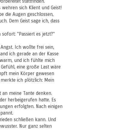
rbereitet stattfinden.
wehren sich Klient und Geist!
abe die Augen geschlossen,
ch. Dem Geist sage ich, dass
ofort: "Passiert es jetzt?"
ngst. Ich wollte frei sein,
tand ich gerade an der Kasse
warm, und ich fühlte mich
s Gefühl, eine große Last wäre
rampft mein Körper gewesen
merkte ich plötzlich: Mein
ft an meine Tante denken.
der herbeigerufen hatte. Es
ungen erfolgten. Nach einigen
spannt.
rieden schließen kann. Und
ewusster. Nur ganz selten