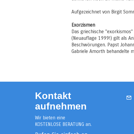
Aufgezeichnet von Birgit So
Exorzismen
Das griechische "exorkismos
(Neuauflage 1999!) gilt als An
Beschwörungen. Papst Johanne
Gabriele Amorth behandelte m
Kontakt
aufnehmen
Wir bieten eine
KOSTENLOSE BERATUNG an.