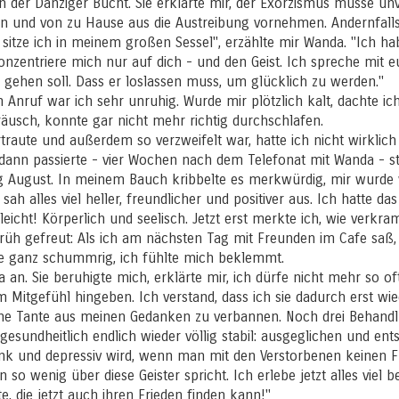
in der Danziger Bucht. Sie erklärte mir, der Exorzismus müsse unvo
n und von zu Hause aus die Austreibung vornehmen. Andernfalls 
, sitze ich in meinem großen Sessel", erzählte mir Wanda. "Ich h
zentriere mich nur auf dich - und den Geist. Ich spreche mit eu
gehen soll. Dass er loslassen muss, um glücklich zu werden."
nruf war ich sehr unruhig. Wurde mir plötzlich kalt, dachte ich s
räusch, konnte gar nicht mehr richtig durchschlafen.
traute und außerdem so verzweifelt war, hatte ich nicht wirklich A
s dann passierte - vier Wochen nach dem Telefonat mit Wanda - s
 August. In meinem Bauch kribbelte es merkwürdig, mir wurde 
sah alles viel heller, freundlicher und positiver aus. Ich hatte da
 leicht! Körperlich und seelisch. Jetzt erst merkte ich, wie verk
rüh gefreut: Als ich am nächsten Tag mit Freunden im Cafe saß, 
de ganz schummrig, ich fühlte mich beklemmt.
a an. Sie beruhigte mich, erklärte mir, ich dürfe nicht mehr so o
itgefühl hingeben. Ich verstand, dass ich sie dadurch erst wie
eine Tante aus meinen Gedanken zu verbannen. Noch drei Behandl
esundheitlich endlich wieder völlig stabil: ausgeglichen und ent
nk und depressiv wird, wenn man mit den Verstorbenen keinen F
o wenig über diese Geister spricht. Ich erlebe jetzt alles viel b
, die jetzt auch ihren Frieden finden kann!"