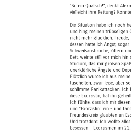
"So ein Quatsch!", denkt Alexan
vielleicht ihre Rettung? Kon
Die Situation habe ich noch 
und hing meinen trübseligen 
nicht mehr glücklich. Freude
dessen hatte ich Angst, soga
Schweißausbrüche, Zittern un
Bett, weinte still vor mich hi
Studium, das mir großen Spaß
unerklärliche Ängste und Dep
Plötzlich wurde ich aus meine
tuschelten, zwar leise, aber se
schlimme Panikattacken. Ich 
diese Exorzistin, hat ihn geheil
Ich fühlte, dass ich mir die
und "Exorzistin" ein - und fa
Freundeskreis glaubten an Eso
Und trotzdem: Ich wollte alles
besessen - Exorzismen im 21. J