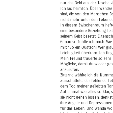
nur das Geld aus der Tasche zi
Ich las heimlich. Über Wandas
sind, die von den Menschen Be
nicht mehr unter den Lebende
In diesem Zwischenraum hefte
eine besondere Beziehung hat
seinem Geist besetzt. Eigensc
Genau so fühlte ich mich: Wie
mir: "So ein Quatsch! Wer gl
Leichtigkeit überkam. Ich fin
Mein Freund trauerte so sehr u
Mögliche, damit du wieder ges
anzurufen.
Zitternd wählte ich die Numme
ausschüttete: der fehlende Leb
dem Tod meiner geliebten Tan
Auf einmal war alles so klar, 
sie nicht gehen lassen, denks
ihre Ängste und Depressionen
für das Leben. Und Wanda wollt