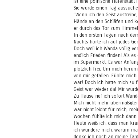
ist eine polnische Hafenstadt 
Sie würde einen Tag aussuche
"Wenn ich den Geist austreibe
Hände an den Schläfen und kon
er durch das Tor zum Himmel 
In den ersten Tagen nach dem A
Nachts hörte ich auf jedes Ge
Doch weil ich Wanda völlig ver
endlich Frieden finden! Als e
im Supermarkt. Es war Anfang
plötzlich frei. Um mich herum 
von mir gefallen. Fühlte mich
war! Doch ich hatte mich zu f
Geist war wieder da! Mir wur
Zu Hause rief ich sofort Wand
Mich nicht mehr übermäßigem M
war nicht leicht für mich, m
Wochen fühlte ich mich dann g
Heute weiß ich, dass man kra
ich wundere mich, warum man s
denke ich noch an meine Tante