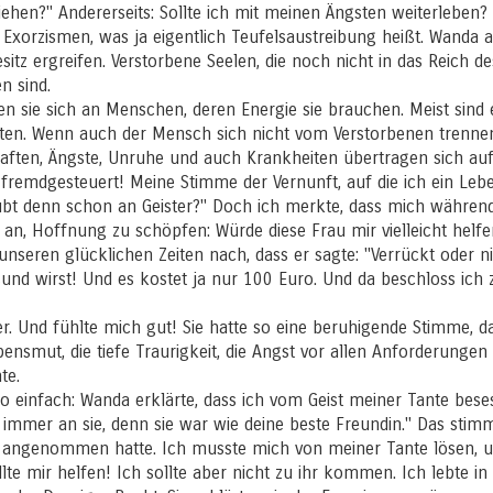
ehen?" Andererseits: Sollte ich mit meinen Ängsten weiterleben? 
 Exorzismen, was ja eigentlich Teufelsaustreibung heißt. Wanda ab
sitz ergreifen. Verstorbene Seelen, die noch nicht in das Reich 
n sind.
n sie sich an Menschen, deren Energie sie brauchen. Meist sind
ten. Wenn auch der Mensch sich nicht vom Verstorbenen trennen 
haften, Ängste, Unruhe und auch Krankheiten übertragen sich au
 fremdgesteuert! Meine Stimme der Vernunft, auf die ich ein Lebe
aubt denn schon an Geister?" Doch ich merkte, dass mich währen
g an, Hoffnung zu schöpfen: Würde diese Frau mir vielleicht hel
nseren glücklichen Zeiten nach, dass er sagte: "Verrückt oder nic
und wirst! Und es kostet ja nur 100 Euro. Und da beschloss ich
r. Und fühlte mich gut! Sie hatte so eine beruhigende Stimme, da
ensmut, die tiefe Traurigkeit, die Angst vor allen Anforderungen -
te.
so einfach: Wanda erklärte, dass ich vom Geist meiner Tante besess
t immer an sie, denn sie war wie deine beste Freundin." Das stimm
 angenommen hatte. Ich musste mich von meiner Tante lösen, um
e mir helfen! Ich sollte aber nicht zu ihr kommen. Ich lebte in F